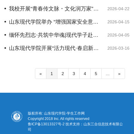
我校开展“青春传文脉・文化润万家”文化服务活动
2026-04-22
山东现代学院举办 “增强国家安全意识·厚植爱国主义情怀” 国家安全日主题活动
2026-04-15
缅怀先烈志·共筑中华魂|现代学子赴济南革命烈士陵园开展清明祭扫活动
2026-04-05
山东现代学院开展“活力现代·春启新程”徒步拉练活动
2026-03-16
«
1
2
3
4
5
...
»
版权所有: 山东现代学院-学生工作网
Copyright 2018 Inc. All rights reserved
鲁ICP备13013327号-2
技术支持：山东三合信息技术有限公
司